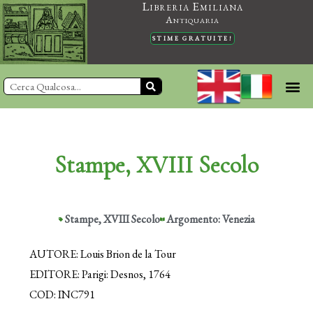
Libreria Emiliana
Vai
Antiquaria
al
STIME GRATUITE!
contenuto
Cerca
Stampe
,
XVIII Secolo
Pagina
Pagina
Pagina
Pagina
Pagina
Pagina
Pag
Stampe
,
XVIII Secolo
Argomento: Venezia
AUTORE: Louis Brion de la Tour
EDITORE: Parigi: Desnos, 1764
COD: INC791