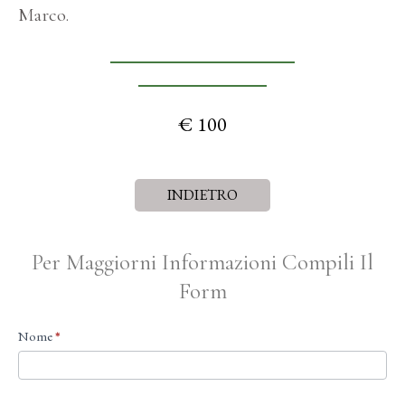
Marco.
€ 100
INDIETRO
Per Maggiorni Informazioni Compili Il
Form
Contatti
Nome
*
[ITA]