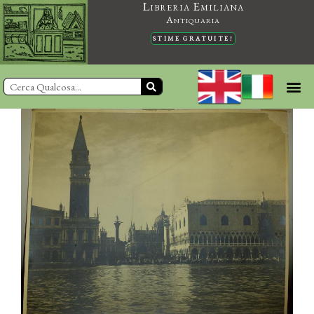
Libreria Emiliana
Vai
Antiquaria
al
STIME GRATUITE!
contenuto
Cerca